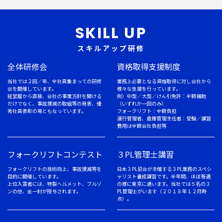
SKILL UP
スキルアップ研修
全体研修会
資格取得支援制度
当社では２回／年、全社員集まっての研修
業務上必要となる資格取得に対し会社から
会を開催しています。
様々な支援を行っています。
経営層から直接、会社の事業方針を聞ける
例）中型／大型／けん引免許：半額補助
だけでなく、事故撲滅の取組等の発表、優
（いずれか一回のみ）
秀社員表彰の場ともなっています。
フォークリフト：全額負担
運行管理者、倉庫管理主任者：受験／講習
費用は全額会社負担等
フォークリフトコンテスト
３PL管理士講習
フォークリフトの技術向上、事故撲滅等を
日本３PL協会が主催する３PL業務のスペシ
目的に開催しています。
ャリスト養成講習です。半年間、ほぼ毎週
上位入賞者には、特製ヘルメット、ブルゾ
の様に東京に通います。当社では５名の３
ンの他、金一封が授与されます。
PL管理士がいます（２０１８年１２月時
点）。